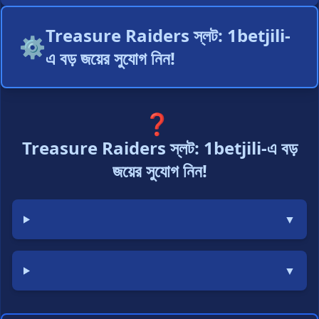
Treasure Raiders স্লট: 1betjili-
⚙️
এ বড় জয়ের সুযোগ নিন!
❓
Treasure Raiders স্লট: 1betjili-এ বড়
জয়ের সুযোগ নিন!
▼
▼