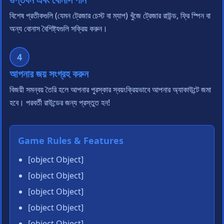
বিশেষ প্রতীকগুলি (যেমন ট্রেজার চেস্ট বা ম্যাপ) খুঁজে ট্রেজার রাউন্ড, ফ্রি স্পিন বা
অন্য বোনাস বৈশিষ্ট্যগুলি সক্রিয় করুন।
4
আপনার জয় সংগ্রহ করুন
বিজয়ী সমন্বয় তৈরি হলে আপনার পুরস্কার স্বয়ংক্রিয়ভাবে আপনার অ্যাকাউন্টে জমা
হবে। পরবর্তী রাউন্ডের জন্য প্রস্তুত হন!
Game Rules & Features
[object Object]
[object Object]
[object Object]
[object Object]
[object Object]