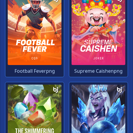
Football Feverpng
Supreme Caishenpng